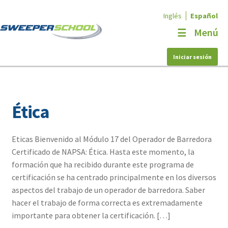
Inglés
Español
Ir
Ir
Menú
a
al
la
contenido
navegación
Iniciar sesión
Inicio
Educational Programs
Cursos
Ética
Mi cuenta
Eticas Bienvenido al Módulo 17 del Operador de Barredora
NAPSA
Certificado de NAPSA: Ética. Hasta este momento, la
formación que ha recibido durante este programa de
¿Necesita ayuda?
certificación se ha centrado principalmente en los diversos
aspectos del trabajo de un operador de barredora. Saber
hacer el trabajo de forma correcta es extremadamente
importante para obtener la certificación. […]