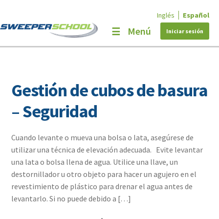
Inglés
Español
Ir
Ir
Menú
a
al
Iniciar sesión
la
contenido
navegación
Inicio
Educational Programs
Gestión de cubos de basura
Expa
Cursos
– Seguridad
el
Mi cuenta
men
hijo
Cuando levante o mueva una bolsa o lata, asegúrese de
NAPSA
utilizar una técnica de elevación adecuada. Evite levantar
una lata o bolsa llena de agua. Utilice una llave, un
¿Necesita ayuda?
destornillador u otro objeto para hacer un agujero en el
revestimiento de plástico para drenar el agua antes de
levantarlo. Si no puede debido a […]